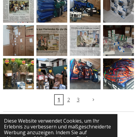
1
2
3
Diese Website verwendet Cookies, um Ihr
Erlebnis zu verbessern und maßgeschneiderte
F
I
Werbung anzuzeigen. Indem Sie auf
a
n
© 2024 - 2026 stay with Ukraine e.V.